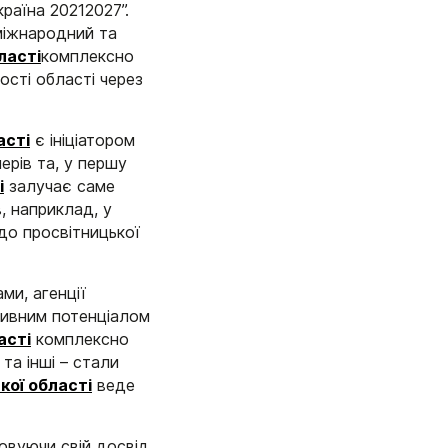
раїна 20212027”.
міжнародний та
ласті
комплексно
ості області через
асті
є ініціатором
ерів та, у першу
і
залучає саме
, наприклад, у
до просвітницької
ми, агенції
тивним потенціалом
асті
комплексно
та інші – стали
кої області
веде
товуючи свій досвід