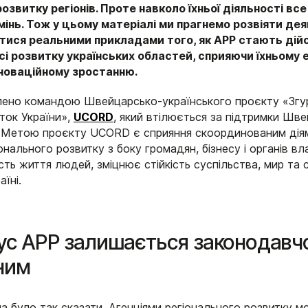
розвитку регіонів. Проте навколо їхньої діяльності вс
мінь. Тож у цьому матеріалі ми прагнемо розвіяти деяк
итися реальними прикладами того, як АРР стають ді
і розвитку українських областей, сприяючи їхньому 
нноваційному зростанню.
лено командою Швейцарсько-українського проєкту «Згур
ток України»,
UCORD
, який втілюється за підтримки Шве
Метою проєкту UCORD є сприяння скоординованим діям
нального розвитку з боку громадян, бізнесу і органів в
сть життя людей, зміцнює стійкість суспільства, мир та 
аїні.
тус АРР залишається законодавч
ним
 було так сказати. Агенціями регіонального розвитку мо