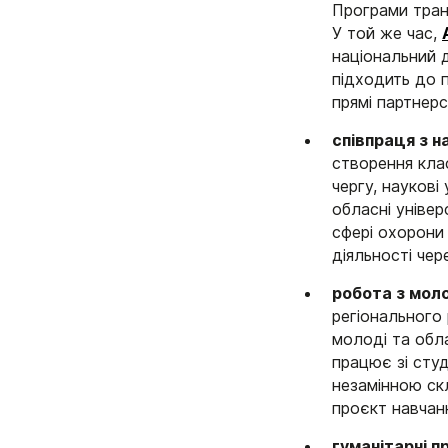
Програми тран
У той же час,
національний 
підходить до п
прямі партнерс
співпраця з 
створення клас
чергу, наукові
обласні універ
сфері охорони
діяльності чер
робота з мо
регіонального
молоді та обл
працює зі студ
незамінною ск
проєкт навчанн
гуманітарні п