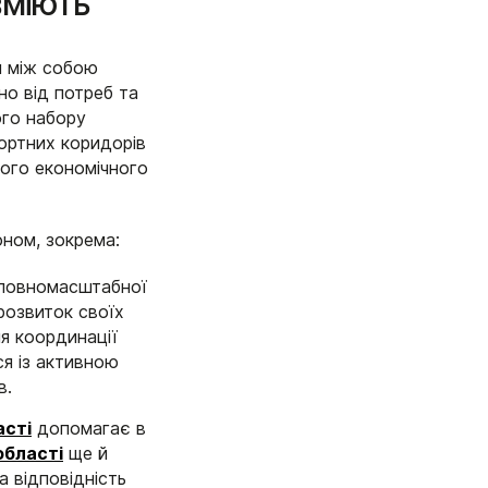
 вміють
ся між собою
но від потреб та
ого набору
портних коридорів
ого економічного
оном, зокрема:
с повномасштабної
розвиток своїх
я координації
ся із активною
в.
асті
допомагає в
області
ще й
а відповідність