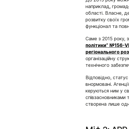
наприклад, громадс
області. Власне, де
розвитку своїх гро
функціонал та пов
Саме з 2015 року,
політики” №156-VI
регіонального ро
організаційну стру
технічного забезпе
Відповідно, статус
внормовані. Агенці
керуються ним у св
співзасновниками т
створена лише одн