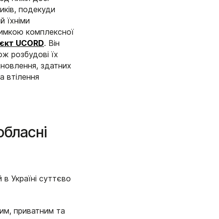
иків, подекуди
й їхніми
римкою комплексної
оєкт UCORD
. Він
ож розбудові їх
дновлення, здатних
а втілення
обласні
 в Україні суттєво
им, приватним та