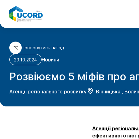
Skip
to
content
Повернутись назад
Новини
29.10.2024
Розвіюємо 5 міфів про а
Агенції регіонального розвитку
Вінницька
,
Волин
Агенції регіональ
ефективного інст