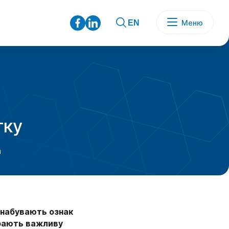
Меню
EN
тку
а
о набувають ознак
грають важливу