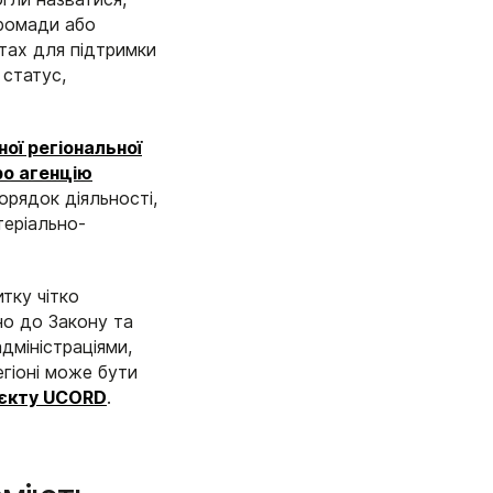
громади або
єктах для підтримки
 статус,
ої регіональної
ро агенцію
орядок діяльності,
теріально-
тку чітко
но до Закону та
дміністраціями,
егіоні може бути
єкту
UCORD
.