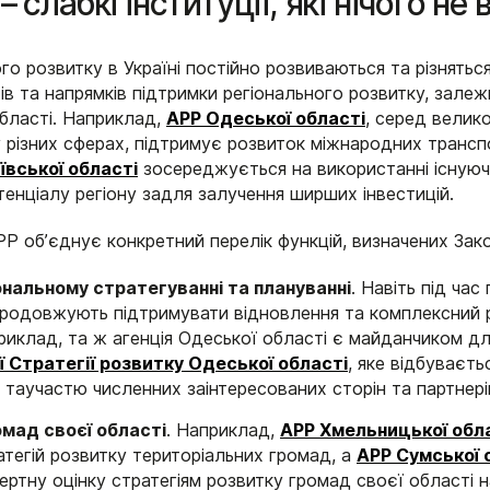
– слабкі інституції, які нічого не
ого розвитку в Україні постійно розвиваються та різнять
в та напрямків підтримки регіонального розвитку, залеж
області. Наприклад,
АРР Одеської області
, серед велик
 у різних сферах, підтримує розвиток міжнародних транс
ївської області
зосереджується на використанні існуюч
тенціалу регіону задля залучення ширших інвестицій.
РР обʼєднує конкретний перелік функцій, визначених Зак
ональному стратегуванні та плануванні
. Навіть під ча
ї продовжують підтримувати відновлення та комплексний 
риклад, та ж агенція Одеської області є майданчиком дл
ї Стратегії розвитку Одеської області
, яке відбуваєть
 таучастю численних заінтересованих сторін та партнері
омад своєї області
. Наприклад,
АРР Хмельницької обл
атегій розвитку територіальних громад, а
АРР Сумської 
ртну оцінку стратегіям розвитку громад своєї області н