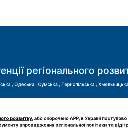
генції регіонального розви
ська
,
Одеська
,
Сумська
,
Тернопільська
,
Хмельницьк
ного розвитку
, або скорочено АРР, в Україні поступов
рументу впровадження регіональної політики та віді