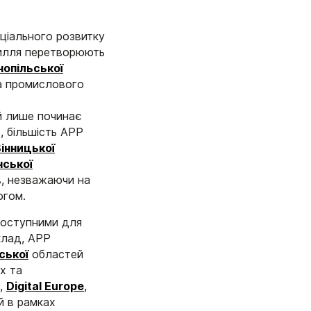
ціального розвитку
усилля перетворюють
нопільської
та промислового
ий лише починає
, більшість АРР
інницької
нської
в, незважаючи на
огом.
 доступними для
клад, АРР
ської
областей
х та
,
Digital Europe
,
 в рамках