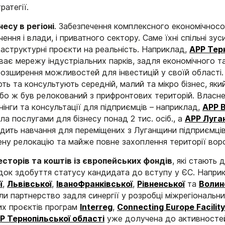
ратегії.
несу в регіоні
. Забезпечення комплексного економічносо
ення і влади, і приватного сектору. Саме їхні спільні з
раструктурні проєкти на реальність. Наприклад,
АРР Тер
ає мережу індустріальних парків, задля економічного 
розширення можливостей для інвестицій у своїй області.
ть та консультують середній, малий та мікро бізнес, як
або ж був релокований з прифронтових територій. Власне
інги та консультації для підприємців – наприклад,
АРР В
а послугами для бізнесу понад 2 тис. осіб., а
АРР Луга
ить навчання для переміщених з Луганщини підприємці
ну релокацію та майже повне захоплення території вор
есторів та коштів із європейських фондів
, які стають
ідок здобуття статусу кандидата до вступу у ЄС. Напри
ї
,
Львівської
,
ІваноФранківської
,
Рівненської
та
Волин
и партнерство задля синергії у розробці міжрегіональни
х проєктів програм
Interreg
,
Connecting Europe Facility
Р Тернопільської області
уже долучена до активностей