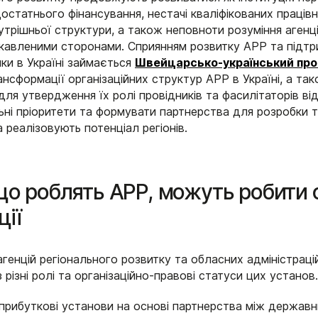
остатнього фінансування, нестачі кваліфікованих працівн
трішньої структури, а також неповноти розуміння агенці
ікавленими сторонами. Сприянням розвитку АРР та підт
ики в Україні займається
Швейцарсько-український пр
нсформації організаційних структур АРР в Україні, а так
я утвердження їх ролі провідників та фасилітаторів ві
ьні пріоритети та формувати партнерства для розробки т
а реалізовують потенціал регіонів.
 що роблять АРР, можуть робити 
ції
агенцій регіонального розвитку та обласних адміністрацій
 різні ролі та організаційно-правові статуси цих установ.
еприбуткові установи на основі партнерства між державн