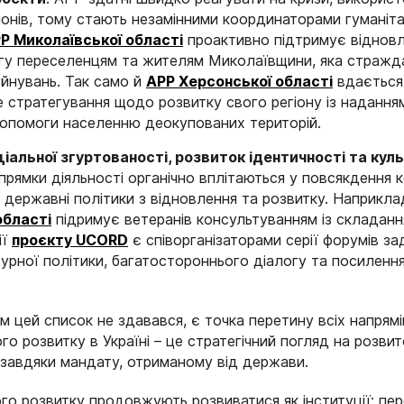
іонів, тому стають незамінними координаторами гуманітар
Р Миколаївської області
проактивно підтримує відновл
у переселенцям та жителям Миколаївщини, яка стражда
уйнувань. Так само й
АРР Херсонської області
вдається
 стратегування щодо розвитку свого регіону із надання
допомоги населенню деокупованих територій.
іальної згуртованості, розвиток ідентичності та кул
прямки діяльності органічно вплітаються у повсякдення 
 державні політики з відновлення та розвитку. Наприкла
області
підримує ветеранів консультуванням із складання
ії
проєкту
UCORD
є співорганізаторами серії форумів за
урної політики, багатостороннього діалогу та посилення
м цей список не здавався, є точка перетину всіх напрямі
го розвитку в Україні – це стратегічний погляд на розвит
 завдяки мандату, отриманому від держави.
ого розвитку продовжують розвиватися як інституції: пе