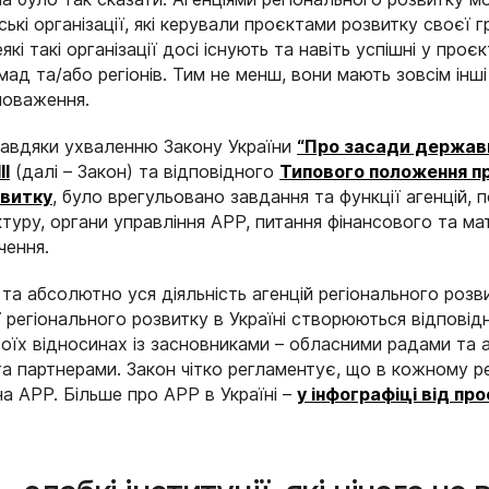
ькі організації, які керували проєктами розвитку своєї 
які такі організації досі існують та навіть успішні у про
мад та/або регіонів. Тим не менш, вони мають зовсім інші
новаження.
 завдяки ухваленню Закону України
“Про засади державн
II
(далі – Закон) та відповідного
Типового положення п
звитку
, було врегульовано завдання та функції агенцій, п
ктуру, органи управління АРР, питання фінансового та ма
чення.
 та абсолютно уся діяльність агенцій регіонального розви
ї регіонального розвитку в Україні створюються відповід
оїх відносинах із засновниками – обласними радами та а
а партнерами. Закон чітко регламентує, що в кожному р
а АРР. Більше про АРР в Україні –
у інфографіці від
про