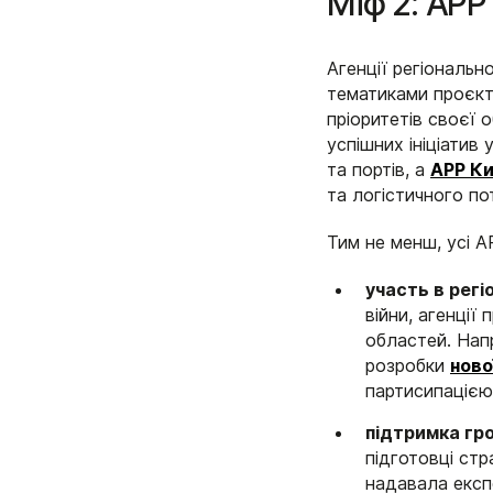
Міф 2: АРР 
Агенції регіональн
тематиками проєкті
пріоритетів своєї 
успішних ініціатив
та портів, а
АРР Ки
та логістичного по
Тим не менш, усі А
участь
в регі
війни, агенці
областей. Нап
розробки
ново
партисипацією
підтримка гр
підготовці стр
надавала експе