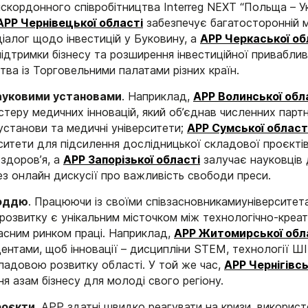
скордонного співробітництва Interreg NEXT “Польща – Ук
АРР Чернівецької області
забезпечує багатосторонній 
діалог щодо інвестицій у Буковину, а
АРР Черкаської об
ідтримки бізнесу та розширення інвестиційної приваблив
тва із Торговельними палатами різних країн.
науковими установами
. Наприклад,
АРР
Волинської обл
теру медичних інновацій, який об’єднав численних партн
 установи та медичні університети;
АРР Сумської област
ситети для підсилення дослідницької складової проєктів
 здоровʼя, а
АРР Запорізької області
залучає науковців 
ез онлайн дискусії про важливість свободи преси.
лоддю
. Працюючи із своїми співзасновникамиуніверситета
 розвитку є унікальним місточком між технологічно-креа
асним ринком праці. Наприклад,
АРР Житомирської обл
ентами, щоб інновації – дисципліни STEM, технології ШІ 
ладовою розвитку області. У той же час,
АРР Чернігівсь
я азам бізнесу для молоді свого регіону.
роєкти
. АРР здатні швидко реагувати на кризи, викорис