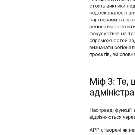
стоять виклики нед
недосконалості вну
партнерами та зац
регіональної політ
фокусується на тра
спроможностей задл
визначати регіонал
проєктів, які сповн
Міф 3: Те,
адміністра
Насправді функції 
відрізняються через
АРР створені як н