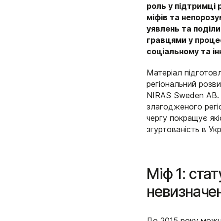
роль у підтримці 
міфів та непорозу
уявлень та поділ
гравцями у процес
соціальному та і
Матеріал підготов
регіональний розви
NIRAS Sweden AB. 
злагодженого регіо
чергу покращує які
згуртованість в Укр
Міф 1: ста
невизначе
До 2015 року можна