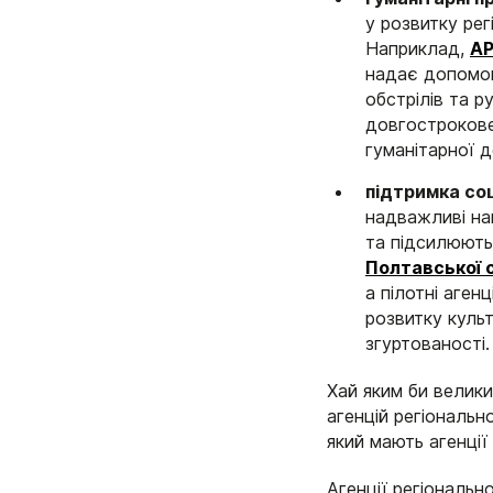
у розвитку рег
Наприклад,
АР
надає допомог
обстрілів та р
довгострокове
гуманітарної 
підтримка соц
надважливі на
та підсилюють
Полтавської 
а пілотні агенц
розвитку культ
згуртованості.
Хай яким би велики
агенцій регіонально
який мають агенції
Агенції регіональн