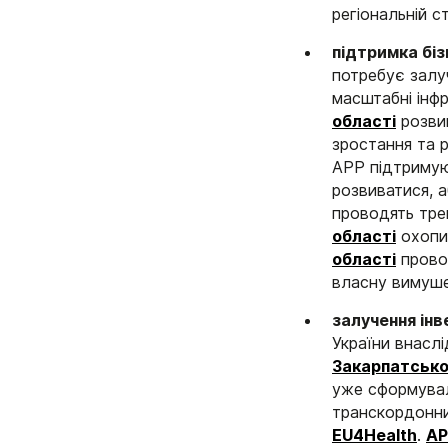
регіональній ст
підтримка біз
потребує залуч
масштабні інф
області
розвив
зростання та 
АРР підтримую
розвиватися, 
проводять трен
області
охопил
області
провод
власну вимуше
залучення інв
України внасл
Закарпатсько
уже сформувал
транскордонни
EU4Health
.
АР