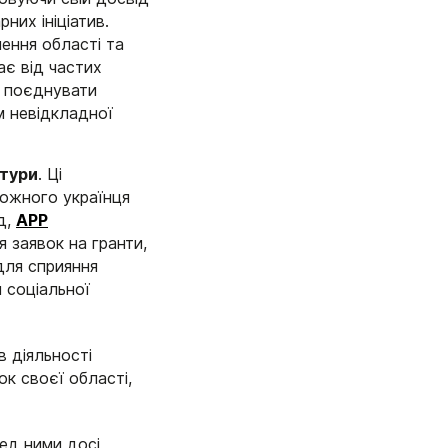
них ініціатив.
ення області та
є від частих
 поєднувати
м невідкладної
ьтури
. Ці
кожного українця
д,
АРР
 заявок на гранти,
для сприяння
 соціальної
в діяльності
ок своєї області,
ред ними досі