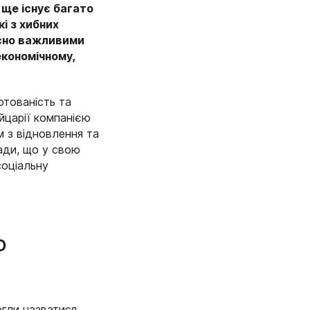
е ще існує багато
і з хибних
йсно важливими
економічному,
тованість та
йцарії компанією
 з відновлення та
лади, що у свою
соціальну
о
гли назватися,