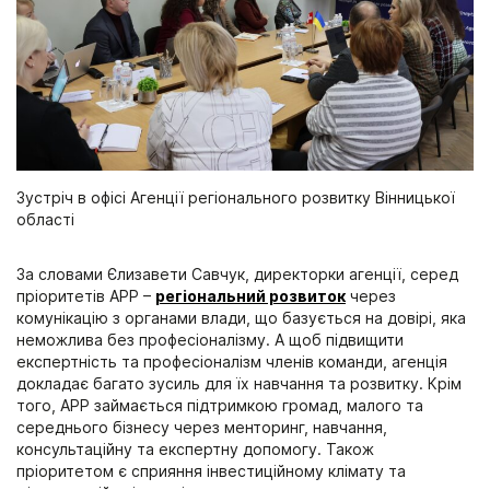
Зустріч в офісі Агенції регіонального розвитку Вінницької
області
За словами Єлизавети Савчук, директорки агенції, серед
пріоритетів АРР –
регіональний розвиток
через
комунікацію з органами влади, що базується на довірі, яка
неможлива без професіоналізму. А щоб підвищити
експертність та професіоналізм членів команди, агенція
докладає багато зусиль для їх навчання та розвитку. Крім
того, АРР займається підтримкою громад, малого та
середнього бізнесу через менторинг, навчання,
консультаційну та експертну допомогу. Також
пріоритетом є сприяння інвестиційному клімату та