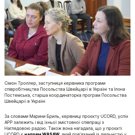
Сімон Троллер, заступниця керівника програми
співробітництва Посольства Швейцарії в Україні та Ілона
Постемська, старша координаторка програм Посольства
Швейцарії в Україні
За словами Марини Бриль, керівниці проєкту UCORD, успіх
АРР залежить і від їхньої змістовної співпраці з
Наглядовою радою. Також вона нагадала, що у проєкті
UCORD є
напрям WASAW,
який пов’язаний із діяльністю у