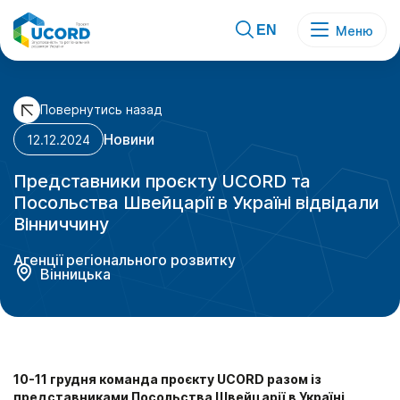
Skip
to
content
EN
Меню
Повернутись назад
Новини
12.12.2024
Представники проєкту UCORD та
Посольства Швейцарії в Україні відвідали
Вінниччину
Агенції регіонального розвитку
Вінницька
10-11 грудня команда проєкту UCORD разом із
представниками Посольства Швейцарії в Україні