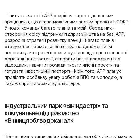
Тішить те, як офіс АРР розрісся з трьох до восьми
працівників, що стало можливим завдяки проєкту UCORD.
У нової команди багато планів та мрій. Серед них –
створення офісу підтримки підприємництва на базі АРР,
розробка стратегії розвитку агенції. Багато планів
стосуються громад: агенція прагне допомогти їм
переглянути стратегії розвитку відповідно до оновленої
регіональної стратегії, створити плани поводження з
відходами, навчити громади писати якісні проєкти та
готувати інвестиційні паспорти. Крім того, АРР планує
приділяти особливу увагу роботі з ВПО та молоддю, а
також сприяти розвитку кластерів.
Індустріальний парк «ВінІндастрі» та
комунальне підприємство
«Вінницяоблводоканал»
Під час візиту делегація відвідала кілька об’єктів, які мають