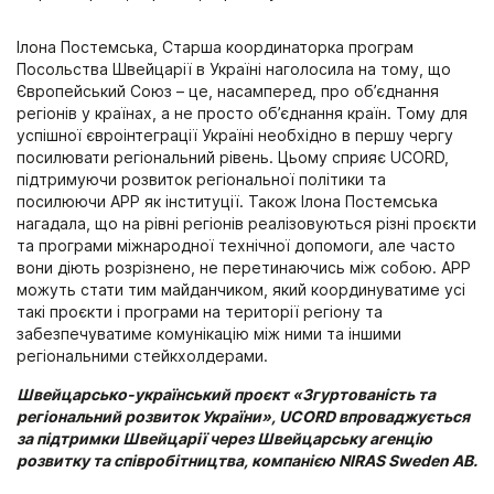
Ілона Постемська, Старша координаторка програм
Посольства Швейцарії в Україні наголосила на тому, що
Європейський Союз – це, насамперед, про об’єднання
регіонів у країнах, а не просто об’єднання країн. Тому для
успішної євроінтеграції Україні необхідно в першу чергу
посилювати регіональний рівень. Цьому сприяє UCORD,
підтримуючи розвиток регіональної політики та
посилюючи АРР як інституції. Також Ілона Постемська
нагадала, що на рівні регіонів реалізовуються різні проєкти
та програми міжнародної технічної допомоги, але часто
вони діють розрізнено, не перетинаючись між собою. АРР
можуть стати тим майданчиком, який координуватиме усі
такі проєкти і програми на території регіону та
забезпечуватиме комунікацію між ними та іншими
регіональними стейкхолдерами.
Швейцарсько-український проєкт «Згуртованість та
регіональний розвиток України», UCORD впроваджується
за підтримки Швейцарії через Швейцарську агенцію
розвитку та співробітництва, компанією NIRAS Sweden AB.