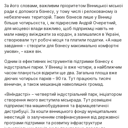
За його словами, важливим пріоритетом Вінницької міської
ради є допомога бізнесу, у тому числі і релокованому із
небезпечних територій. Таких бізнесів лише у Вінниці
більше чотирьохста, і, як підкреслив Андрій Очеретний,
для місцевої влади важливо, щоб підприємці навіть не
мали наміру виїжджати за кордон, а залишалися в Україні,
створювали тут робочі місця та платили податки. «А наше
завдання – створити для бізнесу максимально комфортні
умови», – каже він.
Одним із ефективних інструментів підтримки бізнесу є
індустріальні парки. У Вінниці їх вже чотири, а найближчим
часом планується відкрити ще два. Загальна площа вже
діючих чотирьох парків – 90 га. Тут працюють тисячі
вінничан, а також мешканців навколишніх громад.
«ВінІндастрі» – четвертий індустріальний парк, ініціатором
створення якого виступила міськрада. Тут розміщені
підприємства машинобудування та фармацевтичної
дистрибуції. За кошти вінницького фонду муніципальних
інвестицій із залученням співфінансування від державної
програми підтримки та розвитку інфраструктури