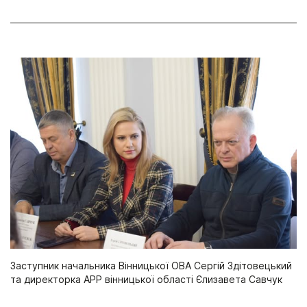
Заступник начальника Вінницької ОВА Сергій Здітовецький
та директорка АРР вінницької області Єлизавета Савчук