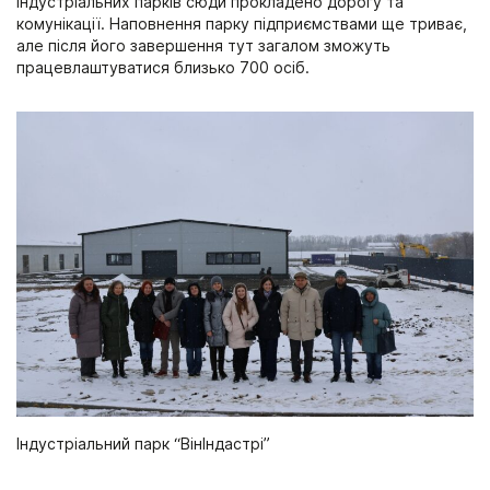
індустріальних парків сюди прокладено дорогу та
комунікації. Наповнення парку підприємствами ще триває,
але після його завершення тут загалом зможуть
працевлаштуватися близько 700 осіб.
Індустріальний парк “ВінІндастрі”